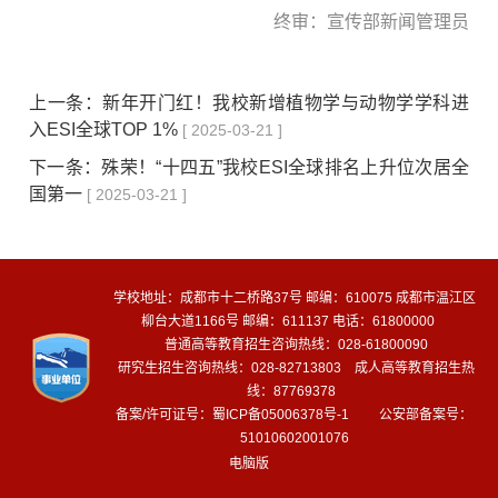
终审：宣传部新闻管理员
上一条：
新年开门红！我校新增植物学与动物学学科进
入ESI全球TOP 1%
[ 2025-03-21 ]
下一条：
殊荣！“十四五”我校ESI全球排名上升位次居全
国第一
[ 2025-03-21 ]
学校地址：成都市十二桥路37号 邮编：610075 成都市温江区
柳台大道1166号 邮编：611137 电话：61800000
普通高等教育招生咨询热线：028-61800090
研究生招生咨询热线：028-82713803 成人高等教育招生热
线：87769378
备案/许可证号：
蜀ICP备05006378号-1
公安部备案号：
51010602001076
电脑版