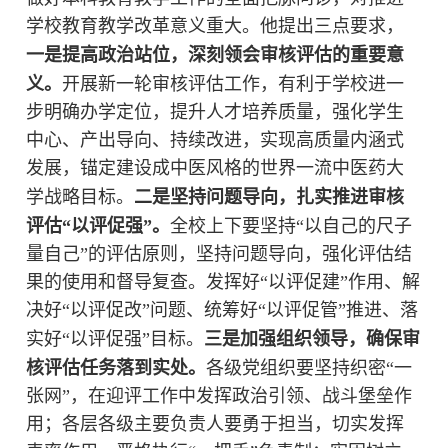
学校教育教学改革意义重大。他提出三点要求，
一是提高政治站位，深刻领会审核评估的重要意
义
。
开展新一轮审核评估工作，有利于学校进一
步明确办学定位，提升人才培养质量，强化学生
中心、产出导向、持续改进，实现高质量内涵式
发展，锚定建设成中医风格的世界一流中医药大
学战略目标。
二是坚持问题导向，扎实推进审核
评估“以评促强”
。
全校上下要坚持
“以自己的尺子
量自己”的评估原则，坚持问题导向，强化评估结
果的使用和督导复查。发挥好“以评促建”作用、解
决好“以评促改”问题、统筹好“以评促管”推进、落
实好“以评促强”目标。
三是加强组织领导，确保审
核评估任务落到实处
。
各级党组织
要
坚持织密
“一
张网”，在迎评工作中发挥政治引领、战斗堡垒作
用；各层各级主要负责人
要
勇于担当，切实发挥