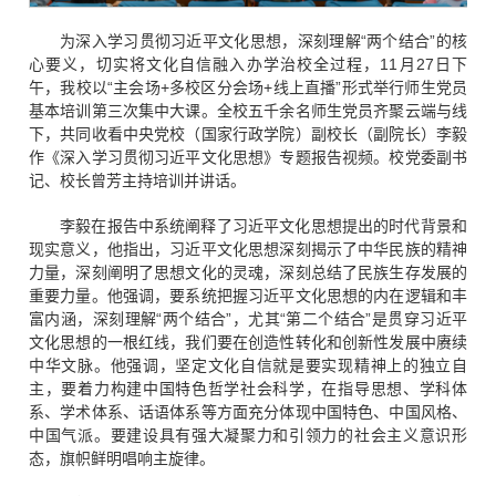
为深入学习贯彻习近平文化思想，深刻理解“两个结合”的核
心要义，切实将文化自信融入办学治校全过程，11月27日下
午，我校以“主会场+多校区分会场+线上直播”形式举行师生党员
基本培训第三次集中大课。全校五千余名师生党员齐聚云端与线
下，共同收看中央党校（国家行政学院）副校长（副院长）李毅
作《深入学习贯彻习近平文化思想》专题报告视频。校党委副书
记、校长曾芳主持培训并讲话。
李毅在报告中系统阐释了习近平文化思想提出的时代背景和
现实意义，他指出，习近平文化思想深刻揭示了中华民族的精神
力量，深刻阐明了思想文化的灵魂，深刻总结了民族生存发展的
重要力量。他强调，要系统把握习近平文化思想的内在逻辑和丰
富内涵，深刻理解“两个结合”，尤其“第二个结合”是贯穿习近平
文化思想的一根红线，我们要在创造性转化和创新性发展中赓续
中华文脉。他强调，坚定文化自信就是要实现精神上的独立自
主，要着力构建中国特色哲学社会科学，在指导思想、学科体
系、学术体系、话语体系等方面充分体现中国特色、中国风格、
中国气派。要建设具有强大凝聚力和引领力的社会主义意识形
态，旗帜鲜明唱响主旋律。