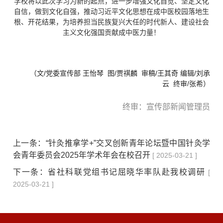
学校将以此次学习为新的起点，进一步增强文化自觉、坚定文化
自信，做到文化自强，推动习近平文化思想在成中医校园落地生
根、开花结果，为培养担当民族复兴大任的时代新人、建设社会
主义文化强国贡献成中医力量！
（文/党委宣传部 王怡琴 图/贾祺麟 审稿/王其奇
编辑/刘承
云 终审/张希）
终审：宣传部新闻管理员
上一条：
“针灸推拿学+”交叉创新青年论坛暨中国针灸学
会青年委员会2025年学术年会在校召开
[ 2025-03-21 ]
下一条：
省社科联党组书记屈晓华率队赴我校调研
[
2025-03-21 ]