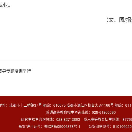
就业。
（文、图/招
期督导专题培训举行
地址：成都市十二桥路37号 邮编：610075 成都市温江区柳台大道1166号 邮编：6111
普通高等教育招生咨询热线：028-61800090
研究生招生咨询热线：028-82713803 成人高等教育招生热线：8776
备案/许可证号：
蜀ICP备05006378号-1
公安部备案号：5101060200