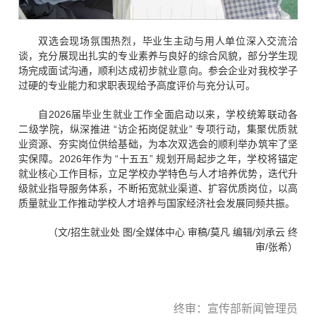
双选会现场氛围热烈，毕业生主动与用人单位深入交流洽
谈，充分展现出扎实的专业素养与良好的综合风貌，部分学生现
场完成面试沟通，顺利达成初步就业意向。参会企业对我校学子
过硬的专业能力和求职表现给予高度评价与充分认可。
自2026届毕业生就业工作全面启动以来，学校统筹联动各
二级学院，纵深推进 “访企拓岗促就业” 专项行动，集聚优质就
业资源、夯实岗位供给基础，为本次双选会的顺利举办筑牢了坚
实保障。2026年作为 “十五五” 规划开局起步之年，学校将锚定
就业核心工作目标，立足学校办学特色与人才培养优势，迭代升
级就业指导服务体系，不断拓宽就业渠道、扩容优质岗位，以高
质量就业工作推动学校人才培养与国家经济社会发展同频共振。
（文/招生就业处 图/全媒体中心 审稿/莫凡 编辑/刘承云 终
审/张希）
终审：宣传部新闻管理员