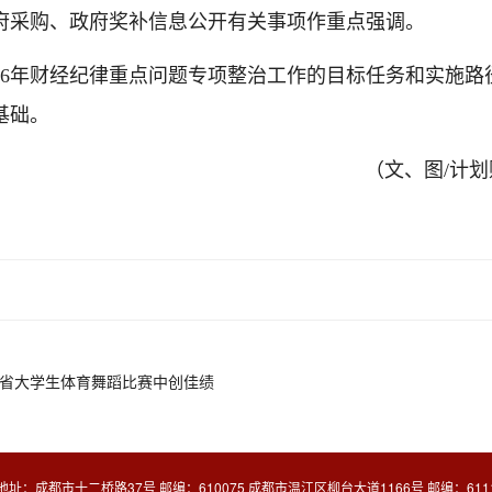
府采购、政府奖补信息公开有关事项作重点强调。
26年财经纪律重点问题专项整治工作的目标任务和实施
基础。
（文、图/计划
四川省大学生体育舞蹈比赛中创佳绩
地址：成都市十二桥路37号 邮编：610075 成都市温江区柳台大道1166号 邮编：6111