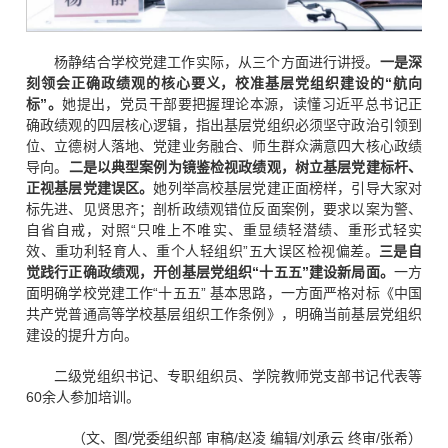
杨静结合学校党建工作实际，从三个方面进行讲授。
一是深
刻领会正确政绩观的核心要义，校准基层党组织建设的“航向
标”。
她提出，党员干部要把握理论本源，读懂习近平总书记正
确政绩观的四层核心逻辑，指出基层党组织必须坚守政治引领到
位、立德树人落地、党建业务融合、师生群众满意四大核心政绩
导向。
二是以典型案例为镜鉴检视政绩观，树立基层党建标杆、
正视基层党建误区。
她列举高校基层党建正面榜样，引导大家对
标先进、见贤思齐；剖析政绩观错位反面案例，要求以案为警、
自省自戒，对照“只唯上不唯实、重显绩轻潜绩、重形式轻实
效、重功利轻育人、重个人轻组织”五大误区检视偏差。
三是自
觉践行正确政绩观，开创基层党组织“十五五”建设新局面。
一方
面明确学校党建工作“十五五” 基本思路，一方面严格对标《中国
共产党普通高等学校基层组织工作条例》，明确当前基层党组织
建设的提升方向。
二级党组织书记、专职组织员、学院教师党支部书记代表等
60余人参加培训。
（文、图/党委组织部 审稿/赵凌 编辑/刘承云 终审/张希）