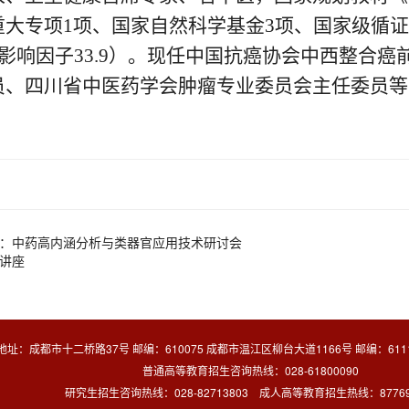
大专项1项、国家自然科学基金3项、国家级循证
高影响因子33.9）。现任中国抗癌协会中西整合
员、四川省中医药学会肿瘤专业委员会主任委员等
：中药高内涵分析与类器官应用技术研讨会
讲座
地址：成都市十二桥路37号 邮编：610075 成都市温江区柳台大道1166号 邮编：6111
普通高等教育招生咨询热线：028-61800090
研究生招生咨询热线：028-82713803 成人高等教育招生热线：8776