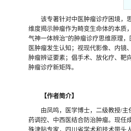
该专著针对中医肿瘤诊疗困境，
维度揭示肿瘤作为畸变生命体的本质
气神一体辨治”的肿瘤诊疗思维原理，
医肿瘤发生认知；视现代影像、内镜、
肿瘤辨证要素；倡手术、放化疗、靶向
肿瘤诊疗新矩阵。
【
作者简介
】
由凤鸣，医学博士，二级教授/主
药调控、中西医结合防治肿瘤。现任
殊津贴专家，四川省学术和技术带头