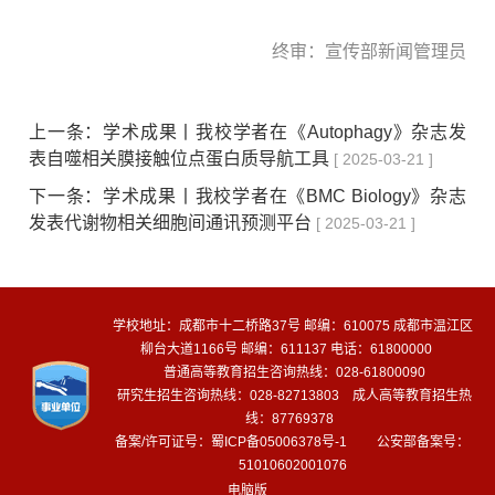
终审：宣传部新闻管理员
上一条：
学术成果丨我校学者在《Autophagy》杂志发
表自噬相关膜接触位点蛋白质导航工具
[ 2025-03-21 ]
下一条：
学术成果丨我校学者在《BMC Biology》杂志
发表代谢物相关细胞间通讯预测平台
[ 2025-03-21 ]
学校地址：成都市十二桥路37号 邮编：610075 成都市温江区
柳台大道1166号 邮编：611137 电话：61800000
普通高等教育招生咨询热线：028-61800090
研究生招生咨询热线：028-82713803 成人高等教育招生热
线：87769378
备案/许可证号：
蜀ICP备05006378号-1
公安部备案号：
51010602001076
电脑版