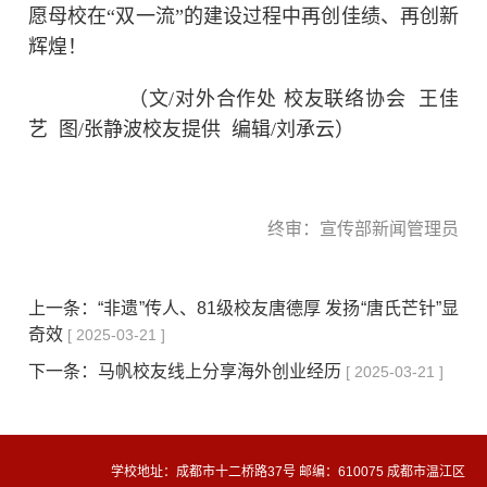
愿母校在“双一流”的建设过程中再创佳绩、再创新
辉煌！
（文/对外合作处 校友联络协会 王佳
艺 图/张静波校友提供 编辑/刘承云）
终审：宣传部新闻管理员
上一条：
“非遗”传人、81级校友唐德厚 发扬“唐氏芒针”显
奇效
[ 2025-03-21 ]
下一条：
马帆校友线上分享海外创业经历
[ 2025-03-21 ]
学校地址：成都市十二桥路37号 邮编：610075 成都市温江区