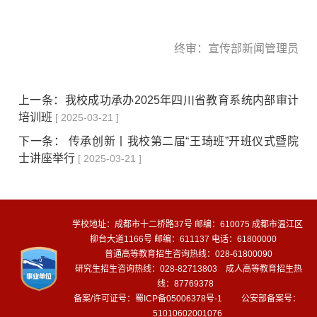
终审：宣传部新闻管理员
上一条：
我校成功承办2025年四川省教育系统内部审计
培训班
[ 2025-03-21 ]
下一条：
传承创新丨我校第二届“王琦班”开班仪式暨院
士讲座举行
[ 2025-03-21 ]
学校地址：成都市十二桥路37号 邮编：610075 成都市温江区
柳台大道1166号 邮编：611137 电话：61800000
普通高等教育招生咨询热线：028-61800090
研究生招生咨询热线：028-82713803 成人高等教育招生热
线：87769378
备案/许可证号：
蜀ICP备05006378号-1
公安部备案号：
51010602001076