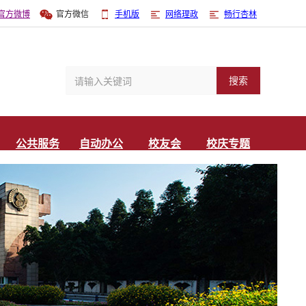
官方微博
官方微信
手机版
网络理政
畅行杏林
搜索
公共服务
自动办公
校友会
校庆专题