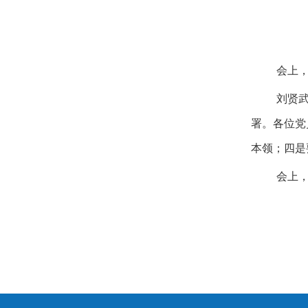
会上
刘贤
署。
各位党
本领；四是
会上