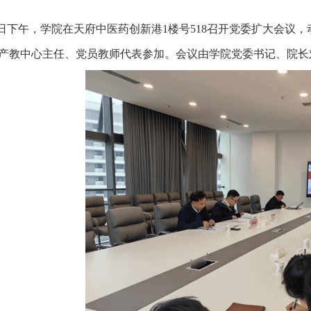
2日下午，
学院
在
天府中医药创新港
1楼号518
召开
党委扩大会议，
产教中心主任、
党员教师
代表
参加。会议由
学院党委书记、院长