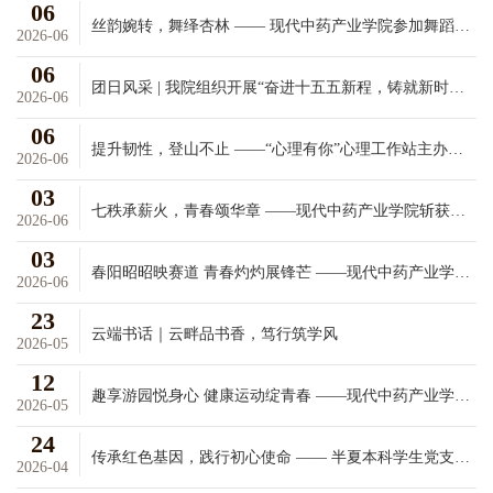
06
丝韵婉转，舞绎杏林 —— 现代中药产业学院参加舞蹈大赛
2026-06
06
团日风采 | 我院组织开展“奋进十五五新程，铸就新时代华章”主题团日活动
2026-06
06
提升韧性，登山不止 ——“心理有你”心理工作站主办的心理健康主题讲座顺利落幕
2026-06
03
七秩承薪火，青春颂华章 ——现代中药产业学院斩获五四合唱大赛优秀奖
2026-06
03
春阳昭昭映赛道 青春灼灼展锋芒 ——现代中药产业学院参加成都中医药大学春季运动会
2026-06
23
云端书话｜云畔品书香，笃行筑学风
2026-05
12
趣享游园悦身心 健康运动绽青春 ——现代中药产业学院举行趣味运动游园会
2026-05
24
传承红色基因，践行初心使命 —— 半夏本科学生党支部第76期入党积极分子
2026-04