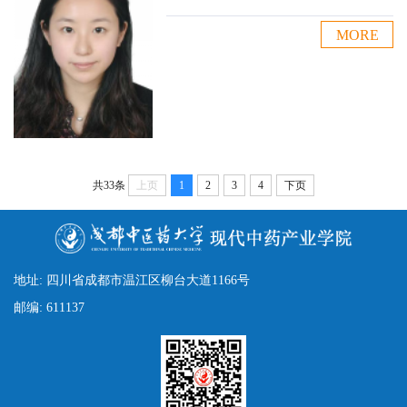
MORE
共33条
上页
1
2
3
4
下页
地址: 四川省成都市温江区柳台大道1166号
邮编: 611137