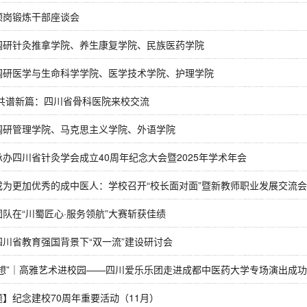
顶岗锻炼干部座谈会
调研针灸推拿学院、养生康复学院、民族医药学院
调研医学与生命科学学院、医学技术学院、护理学院
 共谱新篇：四川省骨科医院来校交流
调研管理学院、马克思主义学院、外语学院
办四川省针灸学会成立40周年纪念大会暨2025年学术年会
成为更加优秀的成中医人：学校召开“校长面对面”暨新教师职业发展交流会
队在“川蜀匠心·服务领航”大赛斩获佳绩
四川省教育强国背景下“双一流”建设研讨会
梦想”｜高雅艺术进校园——四川爱乐乐团走进成都中医药大学专场演出成
】纪念建校70周年重要活动（11月）