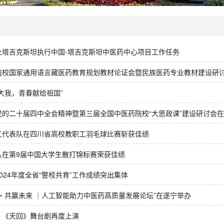
闻
赴塔吉克斯坦执行中国-塔吉克斯坦中医药中心项目工作任务
院校国家通用语言藏医药教育规划教材论证会暨民族医药专业教材建设研
大我，青春献给祖国”
党的二十届四中全会精神暨第三届全国中医药院校“大思政课”建设研讨会
工代表队在四川省高校教职工羽毛球比赛斩获佳绩
队在第9届中国大学生散打锦标赛荣获佳绩
024年度全省“警校共育”工作成绩突出集体
・共赢未来 ｜人工智能助力中医药高质量发展论坛”在遂宁举办
，《天回》舞台剧再度上演